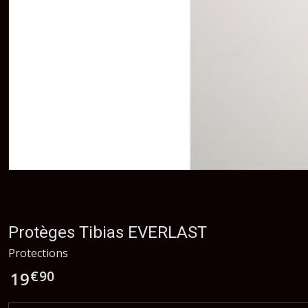
Protèges Tibias EVERLAST
Protections
€
90
19