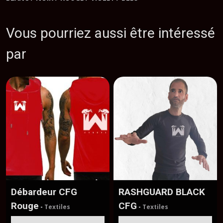
Vous pourriez aussi être intéressé
par
Débardeur CFG
RASHGUARD BLACK
Rouge
CFG
-
Textiles
-
Textiles