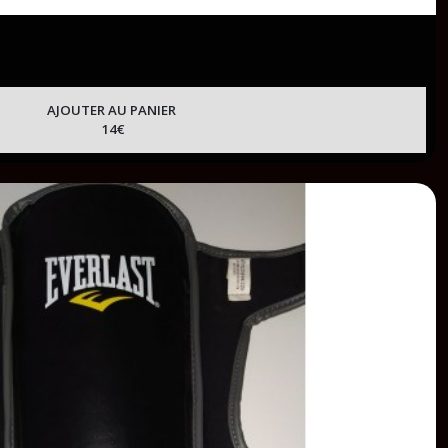
AJOUTER AU PANIER
14
€